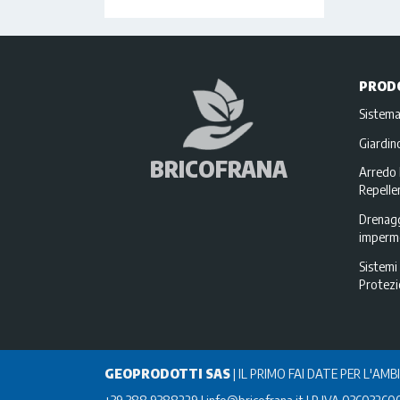
PROD
Sistema
Giardi
BRICOFRANA
Arredo 
Repellen
Drenagg
imperme
Sistemi 
Protez
GEOPRODOTTI SAS
|
IL PRIMO FAI DATE PER L'AMB
+39 388 9388229
info@bricofrana.it
P IVA 03603260