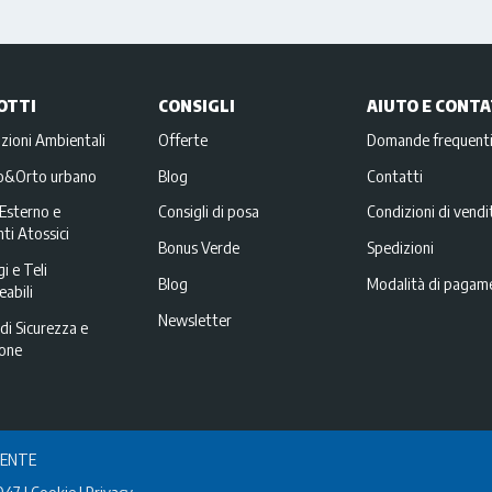
OTTI
CONSIGLI
AIUTO E CONTA
zioni Ambientali
Offerte
Domande frequent
no&Orto urbano
Blog
Contatti
Esterno e
Consigli di posa
Condizioni di vendi
ti Atossici
Bonus Verde
Spedizioni
i e Teli
Blog
Modalità di pagam
abili
Newsletter
di Sicurezza e
ione
IENTE
047
Cookie
Privacy