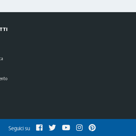
TTI
i
ta
ento
Seguici su