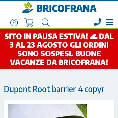
SITO IN PAUSA ESTIVA! 🌊 DAL
3 AL 23 AGOSTO GLI ORDINI
SONO SOSPESI. BUONE
VACANZE DA BRICOFRANA!
Dupont Root barrier 4 copyr