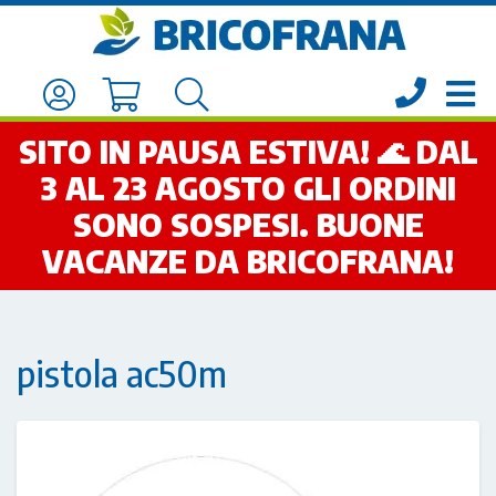
SITO IN PAUSA ESTIVA! 🌊 DAL
3 AL 23 AGOSTO GLI ORDINI
SONO SOSPESI. BUONE
VACANZE DA BRICOFRANA!
pistola ac50m