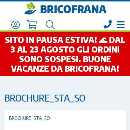
SITO IN PAUSA ESTIVA! 🌊 DAL
3 AL 23 AGOSTO GLI ORDINI
SONO SOSPESI. BUONE
VACANZE DA BRICOFRANA!
BROCHURE_STA_SO
BROCHURE_STA_SO