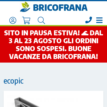
SITO IN PAUSA ESTIVA! 🌊 DAL
3 AL 23 AGOSTO GLI ORDINI
SONO SOSPESI. BUONE
VACANZE DA BRICOFRANA!
ecopic