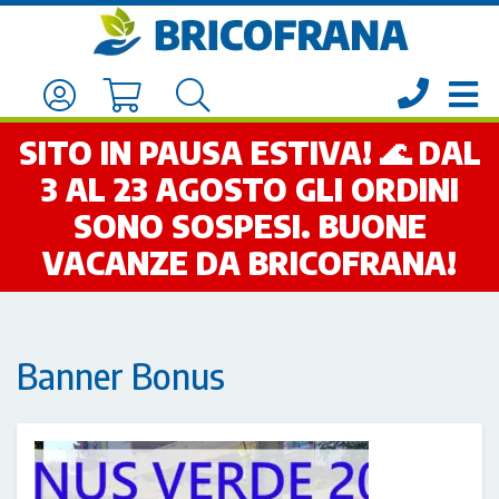
SITO IN PAUSA ESTIVA! 🌊 DAL
3 AL 23 AGOSTO GLI ORDINI
SONO SOSPESI. BUONE
VACANZE DA BRICOFRANA!
Banner Bonus