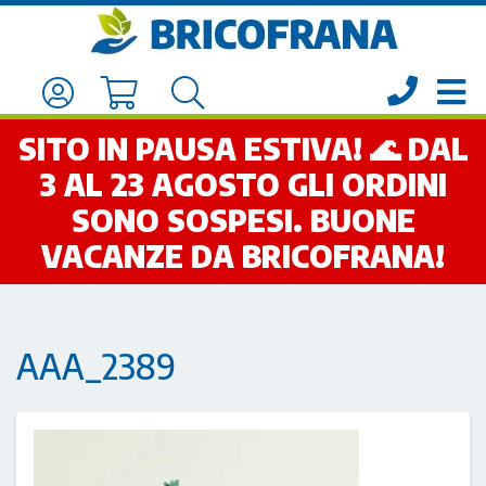
SITO IN PAUSA ESTIVA! 🌊 DAL
3 AL 23 AGOSTO GLI ORDINI
SONO SOSPESI. BUONE
VACANZE DA BRICOFRANA!
AAA_2389