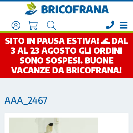
SITO IN PAUSA ESTIVA! 🌊 DAL
3 AL 23 AGOSTO GLI ORDINI
SONO SOSPESI. BUONE
VACANZE DA BRICOFRANA!
AAA_2467