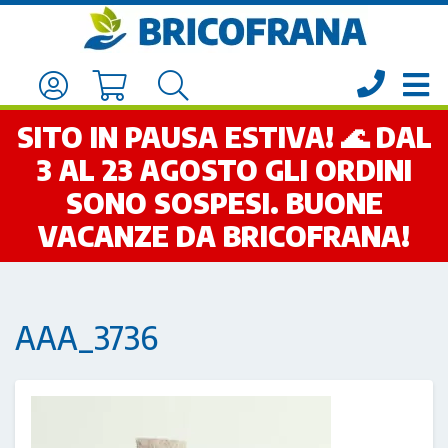
SITO IN PAUSA ESTIVA! 🌊 DAL
3 AL 23 AGOSTO GLI ORDINI
SONO SOSPESI. BUONE
VACANZE DA BRICOFRANA!
AAA_3736