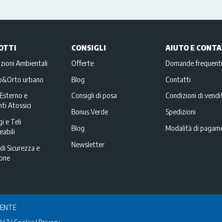
OTTI
CONSIGLI
AIUTO E CONTA
zioni Ambientali
Offerte
Domande frequent
no&Orto urbano
Blog
Contatti
Esterno e
Consigli di posa
Condizioni di vendi
ti Atossici
Bonus Verde
Spedizioni
i e Teli
Blog
Modalità di pagam
abili
Newsletter
di Sicurezza e
ione
IENTE
047
Cookie
Privacy