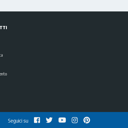
TTI
i
ta
ento
Seguici su