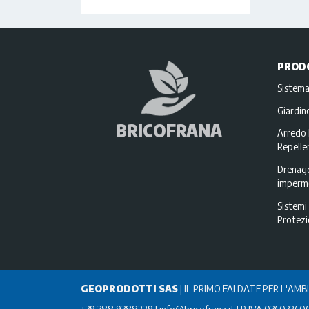
PROD
Sistema
Giardi
BRICOFRANA
Arredo 
Repellen
Drenagg
imperme
Sistemi 
Protez
GEOPRODOTTI SAS
|
IL PRIMO FAI DATE PER L'AMB
+39 388 9388229
info@bricofrana.it
P IVA 03603260