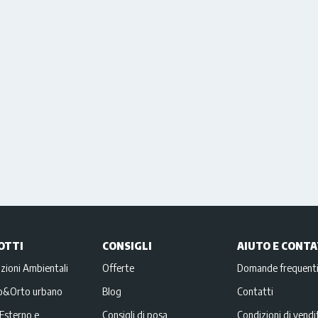
OTTI
CONSIGLI
AIUTO E CONTA
zioni Ambientali
Offerte
Domande frequent
no&Orto urbano
Blog
Contatti
Esterno e
Consigli di posa
Condizioni di vendi