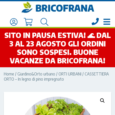
SITO IN PAUSA ESTIVA! 🌊 DAL
3 AL 23 AGOSTO GLI ORDINI
SONO SOSPESI. BUONE
VACANZE DA BRICOFRANA!
Home
/
Giardino&Orto urbano
/
ORTI URBANI
/ CASSETTIERA
ORTO – In legno di pino impregnato