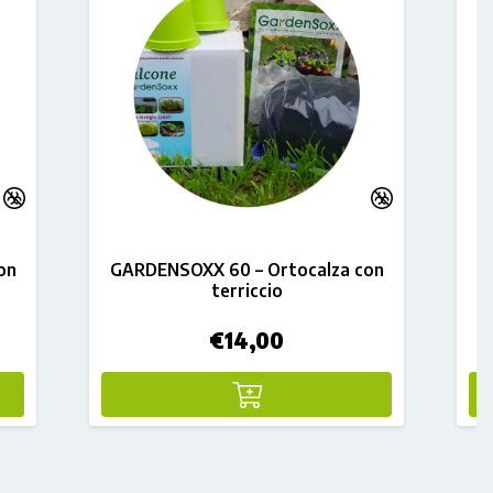
on
GARDENSOXX 60 – Ortocalza con
S
terriccio
€
14,00