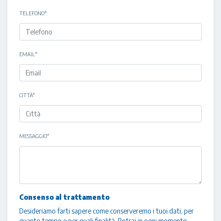
TELEFONO
*
EMAIL
*
CITTÀ
*
MESSAGGIO
*
Consenso al trattamento
Desideriamo farti sapere come conserveremo i tuoi dati, per
quanto tempo e per quali finalità. Potrai in ogni momento