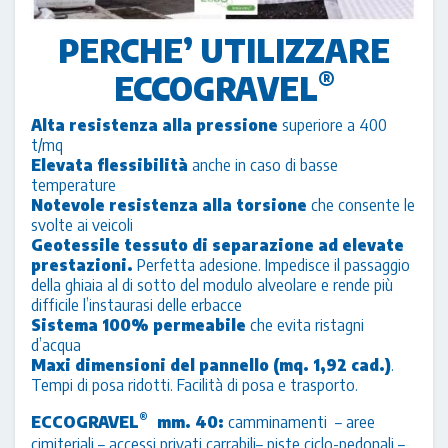
PERCHE’ UTILIZZARE
®
ECCOGRAVEL
Alta resistenza alla pressione
superiore a 400
t/mq
Elevata flessibilità
anche in caso di basse
temperature
Notevole resistenza alla torsione
che consente le
svolte ai veicoli
Geotessile tessuto di separazione ad elevate
prestazioni.
Perfetta adesione. Impedisce il passaggio
della ghiaia al di sotto del modulo alveolare e rende più
difficile l’instaurasi delle erbacce
Sistema 100% permeabile
che evita ristagni
d’acqua
Maxi dimensioni del pannello (mq. 1,92 cad.)
.
Tempi di posa ridotti. Facilità di posa e trasporto.
®
ECCOGRAVEL
mm. 40:
camminamenti – aree
cimiteriali – accessi privati carrabili– piste ciclo-pedonali –