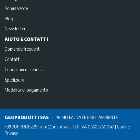
Bonus Verde
Blog
Newsletter
AIUTO E CONTATTI
Domande frequenti
Contatti
Condizioni di vendita
Spedizioni
Modalità di pagamento
GEOPRODOTTI SAS
|
IL PRIMO FAI DATE PER L'AMBIENTE
+39 388 9388229
info@bricofrana.it
P IVA 03603260047
Cookie
Privacy