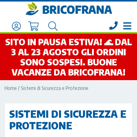
SITO IN PAUSA ESTIVA! 🌊 DAL
3 AL 23 AGOSTO GLI ORDINI
SONO SOSPESI. BUONE
VACANZE DA BRICOFRANA!
Home
/ Sistemi di Sicurezza e Protezione
SISTEMI DI SICUREZZA E
PROTEZIONE