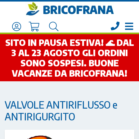
SITO IN PAUSA ESTIVA! 🌊 DAL
3 AL 23 AGOSTO GLI ORDINI
SONO SOSPESI. BUONE
VACANZE DA BRICOFRANA!
VALVOLE ANTIRIFLUSSO e
ANTIRIGURGITO