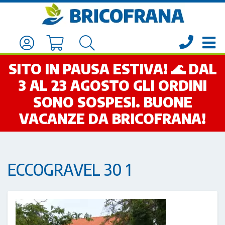
SITO IN PAUSA ESTIVA! 🌊 DAL
3 AL 23 AGOSTO GLI ORDINI
SONO SOSPESI. BUONE
VACANZE DA BRICOFRANA!
ECCOGRAVEL 30 1