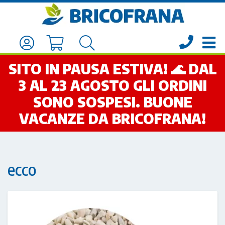
SITO IN PAUSA ESTIVA! 🌊 DAL
3 AL 23 AGOSTO GLI ORDINI
SONO SOSPESI. BUONE
VACANZE DA BRICOFRANA!
ecco