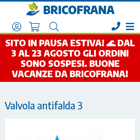
SITO IN PAUSA ESTIVA! 🌊 DAL
3 AL 23 AGOSTO GLI ORDINI
SONO SOSPESI. BUONE
VACANZE DA BRICOFRANA!
Valvola antifalda 3