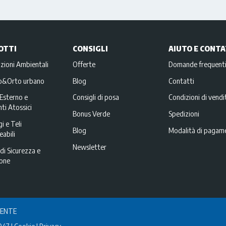
OTTI
CONSIGLI
AIUTO E CONTA
zioni Ambientali
Offerte
Domande frequent
no&Orto urbano
Blog
Contatti
Esterno e
Consigli di posa
Condizioni di vendi
ti Atossici
Bonus Verde
Spedizioni
i e Teli
Blog
Modalità di pagam
abili
Newsletter
di Sicurezza e
ione
IENTE
047
Cookie
Privacy