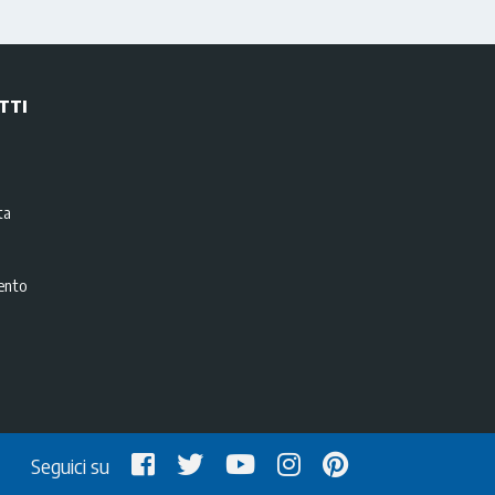
TTI
i
ta
ento
Seguici su