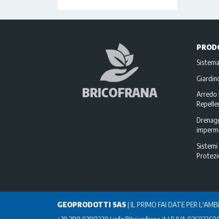
PROD
Sistema
Giardi
BRICOFRANA
Arredo 
Repellen
Drenagg
imperme
Sistemi 
Protez
GEOPRODOTTI SAS
|
IL PRIMO FAI DATE PER L'AMB
+39 388 9388229
info@bricofrana.it
P IVA 03603260