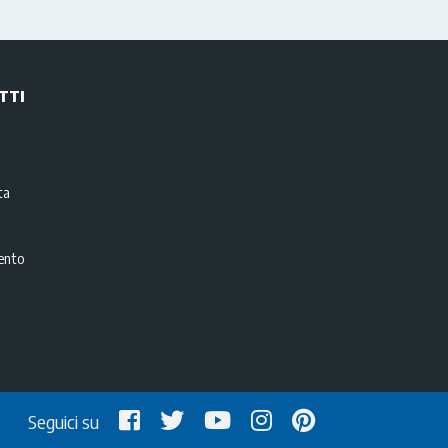
TTI
i
ta
ento
Seguici su