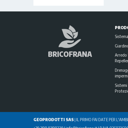
PROD
Sistema
Giardi
BRICOFRANA
Arredo 
Repellen
Drenagg
imperme
Sistemi 
Protez
GEOPRODOTTI SAS
|
IL PRIMO FAI DATE PER L'AMB
+39 388 9388229
info@bricofrana.it
P IVA 03603260