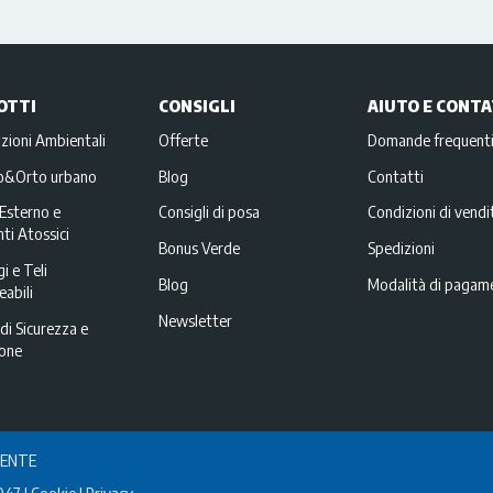
OTTI
CONSIGLI
AIUTO E CONTA
zioni Ambientali
Offerte
Domande frequent
no&Orto urbano
Blog
Contatti
Esterno e
Consigli di posa
Condizioni di vendi
ti Atossici
Bonus Verde
Spedizioni
i e Teli
Blog
Modalità di pagam
abili
Newsletter
di Sicurezza e
ione
IENTE
047
Cookie
Privacy