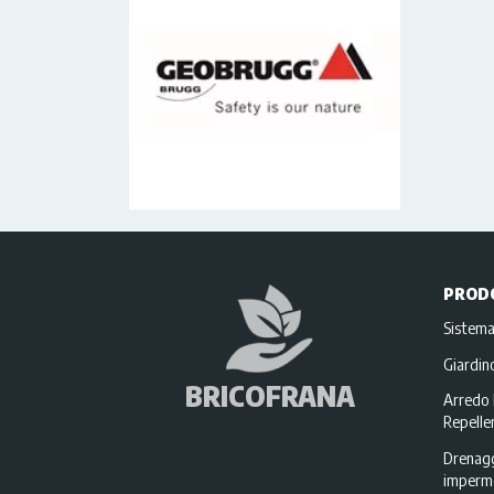
PROD
Sistema
Giardi
BRICOFRANA
Arredo 
Repellen
Drenagg
imperme