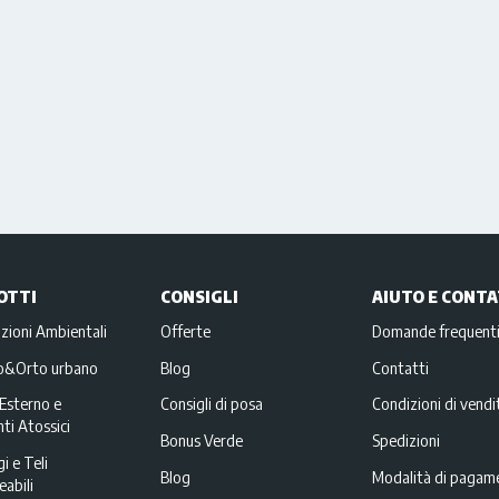
OTTI
CONSIGLI
AIUTO E CONTA
zioni Ambientali
Offerte
Domande frequent
no&Orto urbano
Blog
Contatti
Esterno e
Consigli di posa
Condizioni di vendi
ti Atossici
Bonus Verde
Spedizioni
i e Teli
Blog
Modalità di pagam
abili