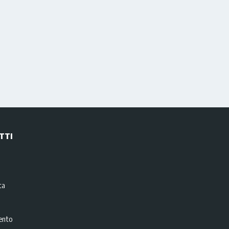
TTI
i
ta
ento