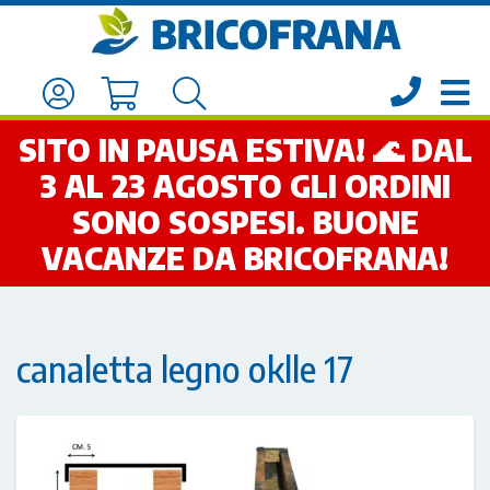
SITO IN PAUSA ESTIVA! 🌊 DAL
3 AL 23 AGOSTO GLI ORDINI
SONO SOSPESI. BUONE
VACANZE DA BRICOFRANA!
canaletta legno oklle 17