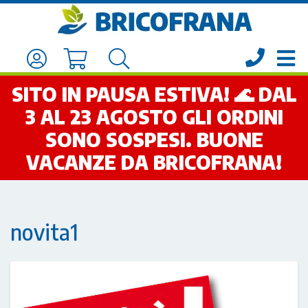
SITO IN PAUSA ESTIVA! 🌊 DAL
3 AL 23 AGOSTO GLI ORDINI
SONO SOSPESI. BUONE
VACANZE DA BRICOFRANA!
novita1