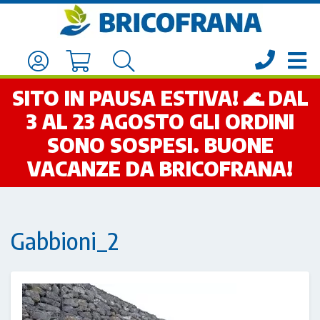
SITO IN PAUSA ESTIVA! 🌊 DAL
3 AL 23 AGOSTO GLI ORDINI
SONO SOSPESI. BUONE
VACANZE DA BRICOFRANA!
Gabbioni_2