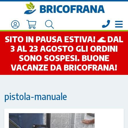
SITO IN PAUSA ESTIVA! 🌊 DAL
3 AL 23 AGOSTO GLI ORDINI
SONO SOSPESI. BUONE
VACANZE DA BRICOFRANA!
pistola-manuale