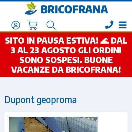
SITO IN PAUSA ESTIVA! 🌊 DAL
3 AL 23 AGOSTO GLI ORDINI
SONO SOSPESI. BUONE
VACANZE DA BRICOFRANA!
Dupont geoproma