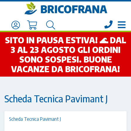
SITO IN PAUSA ESTIVA! 🌊 DAL
3 AL 23 AGOSTO GLI ORDINI
SONO SOSPESI. BUONE
VACANZE DA BRICOFRANA!
Scheda Tecnica Pavimant J
Scheda Tecnica Pavimant J