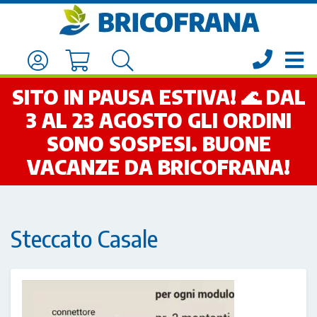
SITO IN PAUSA ESTIVA! 🌊 DAL
3 AL 23 AGOSTO GLI ORDINI
SONO SOSPESI. BUONE
VACANZE DA BRICOFRANA!
Steccato Casale