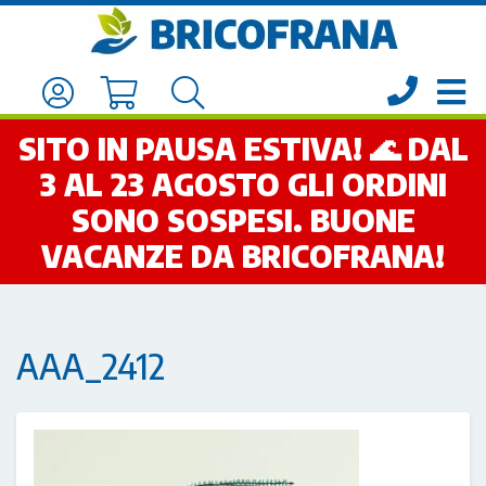
SITO IN PAUSA ESTIVA! 🌊 DAL
3 AL 23 AGOSTO GLI ORDINI
SONO SOSPESI. BUONE
VACANZE DA BRICOFRANA!
AAA_2412