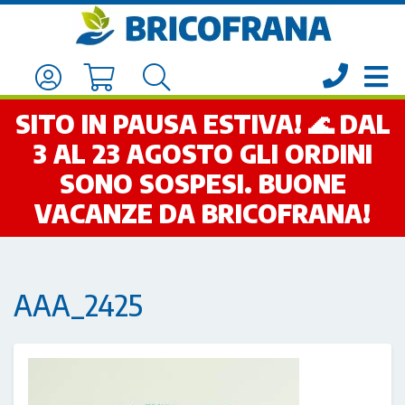
SITO IN PAUSA ESTIVA! 🌊 DAL
3 AL 23 AGOSTO GLI ORDINI
SONO SOSPESI. BUONE
VACANZE DA BRICOFRANA!
AAA_2425