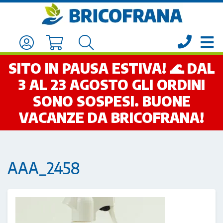
SITO IN PAUSA ESTIVA! 🌊 DAL
3 AL 23 AGOSTO GLI ORDINI
SONO SOSPESI. BUONE
VACANZE DA BRICOFRANA!
AAA_2458