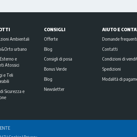
OTTI
CONSIGLI
AIUTO E CONTA
zioni Ambientali
Offerte
Domande frequent
no&Orto urbano
Blog
Contatti
Esterno e
Consigli di posa
Condizioni di vendi
ti Atossici
Bonus Verde
Spedizioni
i e Teli
Blog
Modalità di pagam
abili
Newsletter
di Sicurezza e
ione
IENTE
047
Cookie
Privacy