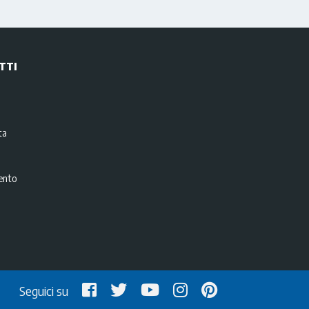
TTI
i
ta
ento
Seguici su