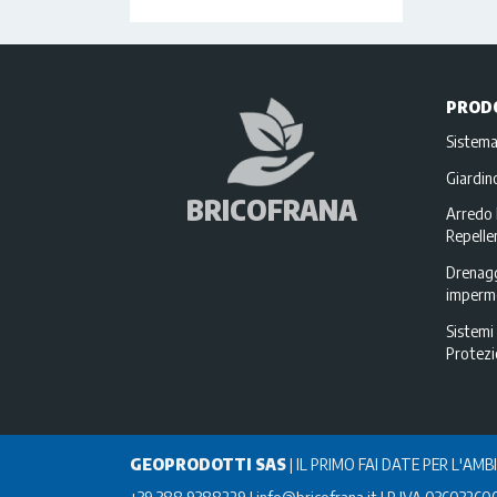
PROD
Sistema
Giardi
BRICOFRANA
Arredo 
Repellen
Drenagg
imperme
Sistemi 
Protez
GEOPRODOTTI SAS
|
IL PRIMO FAI DATE PER L'AMB
+39 388 9388229
info@bricofrana.it
P IVA 03603260