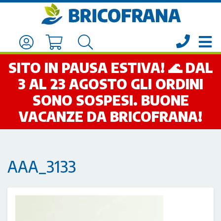
SITO IN PAUSA ESTIVA! 🌊 DAL
3 AL 23 AGOSTO GLI ORDINI
SONO SOSPESI. BUONE
VACANZE DA BRICOFRANA!
AAA_3133