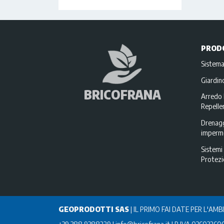
PROD
Sistema
Giardi
BRICOFRANA
Arredo 
Repellen
Drenagg
imperme
Sistemi 
Protez
GEOPRODOTTI SAS
|
IL PRIMO FAI DATE PER L'AMB
+39 388 9388229
info@bricofrana.it
P IVA 03603260