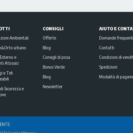
OTTI
CONSIGLI
AIUTO E CONTA
zioni Ambientali
Offerte
Domande frequent
no&Orto urbano
Blog
Contatti
Esterno e
Consigli di posa
Condizioni di vendi
ti Atossici
Bonus Verde
Spedizioni
i e Teli
Blog
Modalità di pagam
abili
Newsletter
di Sicurezza e
ione
IENTE
047
Cookie
Privacy