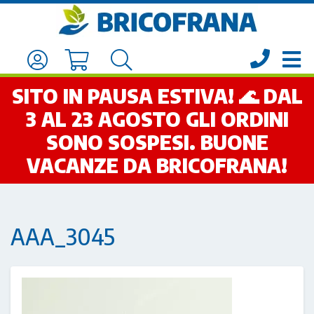
SITO IN PAUSA ESTIVA! 🌊 DAL
3 AL 23 AGOSTO GLI ORDINI
SONO SOSPESI. BUONE
VACANZE DA BRICOFRANA!
AAA_3045