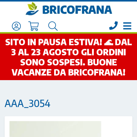
SITO IN PAUSA ESTIVA! 🌊 DAL
3 AL 23 AGOSTO GLI ORDINI
SONO SOSPESI. BUONE
VACANZE DA BRICOFRANA!
AAA_3054