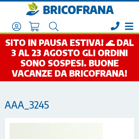
SITO IN PAUSA ESTIVA! 🌊 DAL
3 AL 23 AGOSTO GLI ORDINI
SONO SOSPESI. BUONE
VACANZE DA BRICOFRANA!
AAA_3245