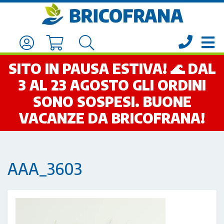
SITO IN PAUSA ESTIVA! 🌊 DAL
3 AL 23 AGOSTO GLI ORDINI
SONO SOSPESI. BUONE
VACANZE DA BRICOFRANA!
AAA_3603