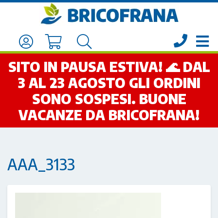
SITO IN PAUSA ESTIVA! 🌊 DAL
3 AL 23 AGOSTO GLI ORDINI
SONO SOSPESI. BUONE
VACANZE DA BRICOFRANA!
AAA_3133