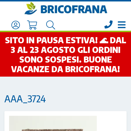
SITO IN PAUSA ESTIVA! 🌊 DAL
3 AL 23 AGOSTO GLI ORDINI
SONO SOSPESI. BUONE
VACANZE DA BRICOFRANA!
AAA_3724