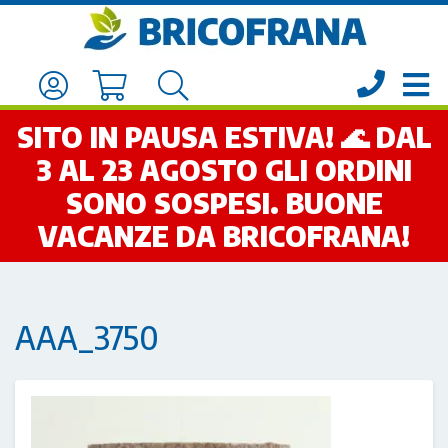
SITO IN PAUSA ESTIVA! 🌊 DAL
3 AL 23 AGOSTO GLI ORDINI
SONO SOSPESI. BUONE
VACANZE DA BRICOFRANA!
AAA_3750