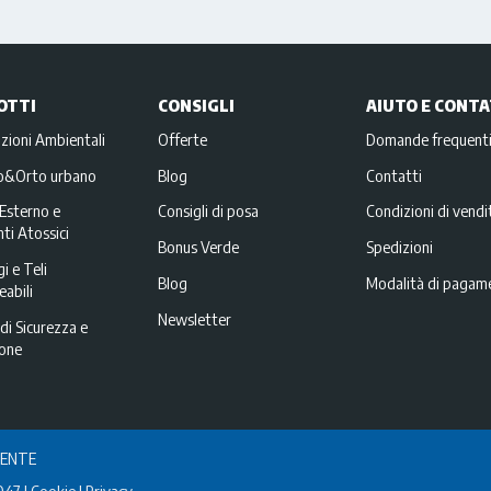
OTTI
CONSIGLI
AIUTO E CONTA
zioni Ambientali
Offerte
Domande frequent
no&Orto urbano
Blog
Contatti
Esterno e
Consigli di posa
Condizioni di vendi
ti Atossici
Bonus Verde
Spedizioni
i e Teli
Blog
Modalità di pagam
abili
Newsletter
di Sicurezza e
ione
IENTE
047
Cookie
Privacy