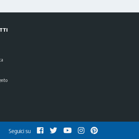
TTI
i
ta
ento
Seguici su