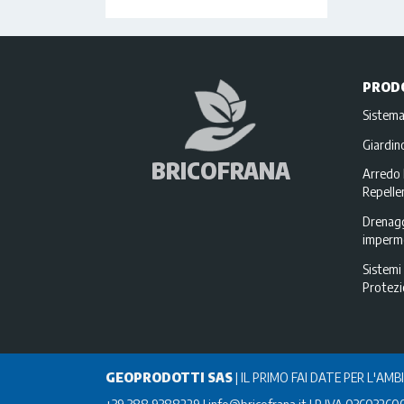
PROD
Sistema
Giardi
BRICOFRANA
Arredo 
Repellen
Drenagg
imperme
Sistemi 
Protez
GEOPRODOTTI SAS
|
IL PRIMO FAI DATE PER L'AMB
+39 388 9388229
info@bricofrana.it
P IVA 03603260