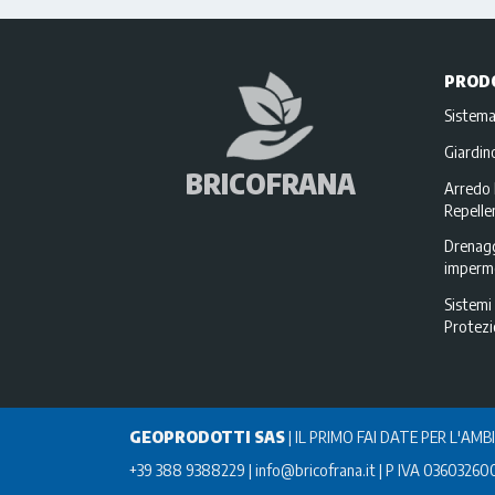
PROD
Sistema
Giardi
BRICOFRANA
Arredo 
Repellen
Drenagg
imperme
Sistemi 
Protez
GEOPRODOTTI SAS
|
IL PRIMO FAI DATE PER L'AMB
+39 388 9388229
info@bricofrana.it
P IVA 03603260