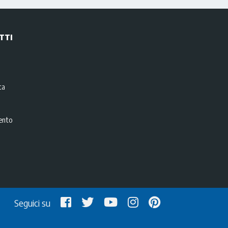
TTI
i
ta
ento
Seguici su