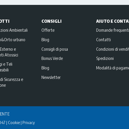
OTTI
CONSIGLI
AIUTO E CONTA
zioni Ambientali
Offerte
Domande frequent
no&Orto urbano
Blog
Contatti
Esterno e
Consigli di posa
Condizioni di vendi
ti Atossici
Bonus Verde
Spedizioni
i e Teli
Blog
Modalità di pagam
abili
Newsletter
di Sicurezza e
ione
IENTE
047
Cookie
Privacy