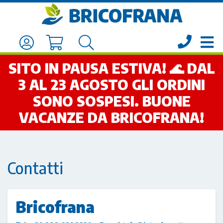
SITO IN PAUSA ESTIVA! 🌊 DAL
3 AL 23 AGOSTO GLI ORDINI
SONO SOSPESI. BUONE
VACANZE DA BRICOFRANA!
Contatti
Bricofrana