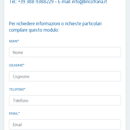
Tel.:
+39 388 9388229
– E-mail:
info@bricofrana.it
Per richiedere informazioni o richieste particolari
compilare questo modulo:
NOME
*
COGNOME
*
TELEFONO
*
EMAIL
*