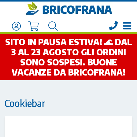
SITO IN PAUSA ESTIVA! 🌊 DAL
3 AL 23 AGOSTO GLI ORDINI
SONO SOSPESI. BUONE
VACANZE DA BRICOFRANA!
Cookiebar