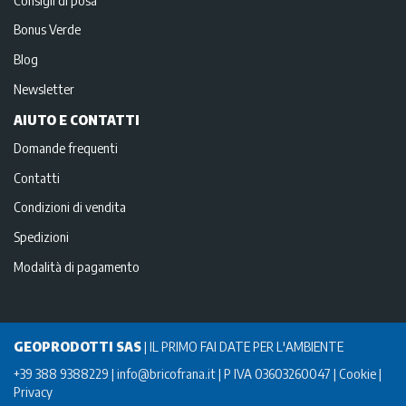
Bonus Verde
Blog
Newsletter
AIUTO E CONTATTI
Domande frequenti
Contatti
Condizioni di vendita
Spedizioni
Modalità di pagamento
GEOPRODOTTI SAS
|
IL PRIMO FAI DATE PER L'AMBIENTE
+39 388 9388229
info@bricofrana.it
P IVA 03603260047
Cookie
Privacy