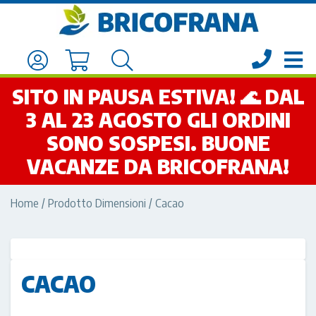
SITO IN PAUSA ESTIVA! 🌊 DAL
3 AL 23 AGOSTO GLI ORDINI
SONO SOSPESI. BUONE
VACANZE DA BRICOFRANA!
Home
/ Prodotto Dimensioni / Cacao
CACAO