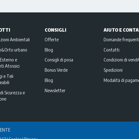
OTTI
CONSIGLI
AIUTO E CONTA
zioni Ambientali
Offerte
Domande frequent
no&Orto urbano
Blog
Contatti
Esterno e
Consigli di posa
Condizioni di vendi
ti Atossici
Bonus Verde
Spedizioni
i e Teli
Blog
Modalità di pagam
abili
Newsletter
di Sicurezza e
ione
IENTE
047
Cookie
Privacy