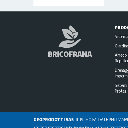
PROD
Sistema
Giardi
BRICOFRANA
Arredo 
Repellen
Drenagg
imperme
Sistemi 
Protez
GEOPRODOTTI SAS
|
IL PRIMO FAI DATE PER L'AMB
+39 388 9388229
info@bricofrana.it
P IVA 03603260