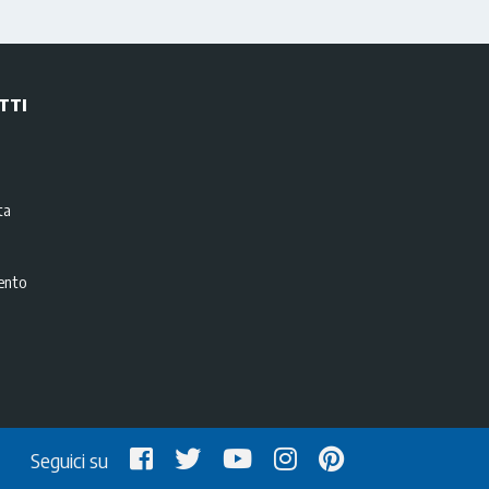
TTI
i
ta
ento
Seguici su