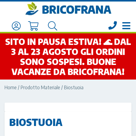
SITO IN PAUSA ESTIVA! 🌊 DAL
3 AL 23 AGOSTO GLI ORDINI
SONO SOSPESI. BUONE
VACANZE DA BRICOFRANA!
Home
/ Prodotto Materiale / Biostuoia
BIOSTUOIA