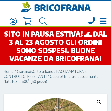
SITO IN PAUSA ESTIVA! 🌊 DAL
3 AL 23 AGOSTO GLI ORDINI
SONO SOSPESI. BUONE
VACANZE DA BRICOFRANA!
Home
/
Giardino&Orto urbano
/
PACCIAMATURA E
CONTROLLO INFESTANTI
/ Quadrotti feltro pacciamante
“Jutatex-L 600” (50 pezzi)