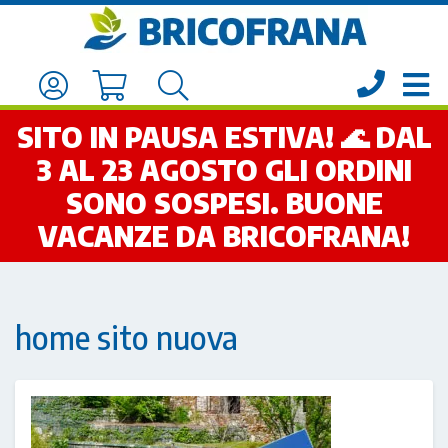
SITO IN PAUSA ESTIVA! 🌊 DAL
3 AL 23 AGOSTO GLI ORDINI
SONO SOSPESI. BUONE
VACANZE DA BRICOFRANA!
home sito nuova